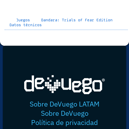
Juegos
Dandara: Trials of Fear Edition
Datos técnicos
Sobre DeVuego LATAM
Sobre DeVuego
Política de privacidad