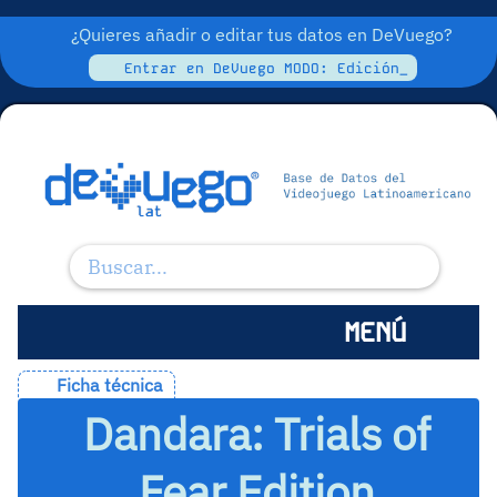
¿Quieres añadir o editar tus datos en DeVuego?
Entrar en DeVuego MODO: Edición_
MENÚ
Ficha técnica
Dandara: Trials of
Fear Edition