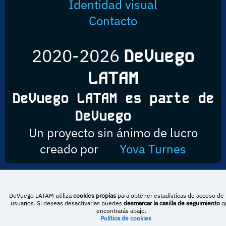
Identidad visual
Contacto
2020-2026
DeVuego
LATAM
DeVuego LATAM es parte de
DeVuego
Un proyecto sin ánimo de lucro
creado por
Yova Turnes
Esta obra está bajo una licencia de Creative Commons Reconocimiento-
DeVuego LATAM utiliza
cookies propias
para obtener estadísticas de acceso de 
NoComercial-CompartirIgual 4.0 Internacional
usuarios. Si deseas desactivarlas puedes
desmarcar la casilla de seguimiento
q
encontrarás abajo.
Política de cookies