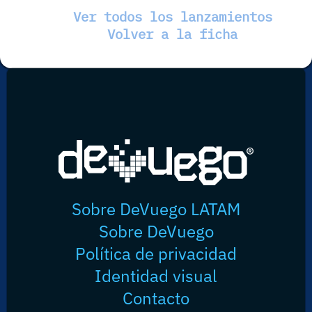
Ver todos los lanzamientos
Volver a la ficha
Sobre DeVuego LATAM
Sobre DeVuego
Política de privacidad
Identidad visual
Contacto