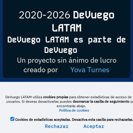
2020-2026
DeVuego
LATAM
DeVuego LATAM es parte de
DeVuego
Un proyecto sin ánimo de lucro
creado por
Yova Turnes
Esta obra está bajo una licencia de Creative Commons Reconocimiento-
DeVuego LATAM utiliza
cookies propias
para obtener estadísticas de acceso de 
NoComercial-CompartirIgual 4.0 Internacional
usuarios. Si deseas desactivarlas puedes
desmarcar la casilla de seguimiento
q
encontrarás abajo.
Política de cookies
DeVuego España
DeVuego LATAM
Cookies de estadísticas aceptadas. Desactiva esta casilla para rechazarlas
Rechazar
Aceptar
DeVuego Portugal