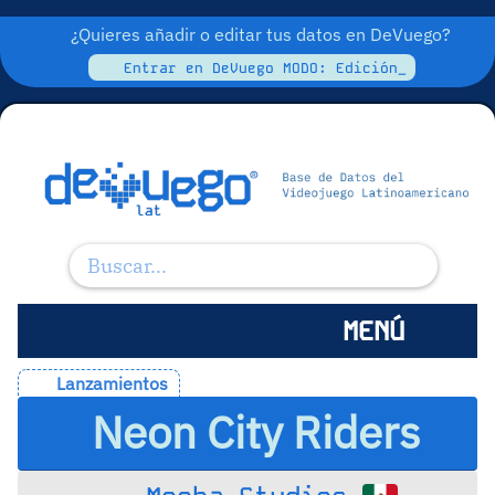
¿Quieres añadir o editar tus datos en DeVuego?
Entrar en DeVuego MODO: Edición_
MENÚ
Lanzamientos
Neon City Riders