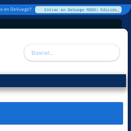
tos en DeVuego?
Entrar en DeVuego MODO: Edición_