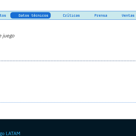
tos
Datos técnicos
Críticas
Prensa
Ventas
e juego
go LATAM