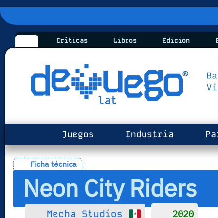
Críticas
Libros
Edición
B
Juegos
Industria
Pa
Ficha técnica
Neon City Riders
2020
Mecha Studios