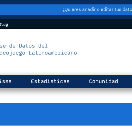
¿Quieres añadir o editar tus da
log
ises
Estadísticas
Comunidad