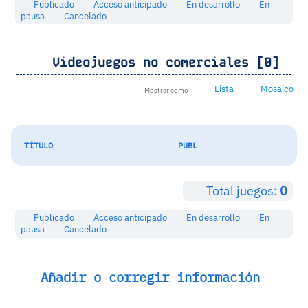
Publicado
Acceso anticipado
En desarrollo
En
pausa
Cancelado
Videojuegos no comerciales [0]
Lista
Mosaico
Mostrar como
TÍTULO
PUBL
Total juegos:
0
Publicado
Acceso anticipado
En desarrollo
En
pausa
Cancelado
Añadir o corregir información