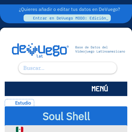
¿Quieres añadir o editar tus datos en DeVuego?
Entrar en DeVuego MODO: Edición_
MENÚ
Estudio
Soul Shell