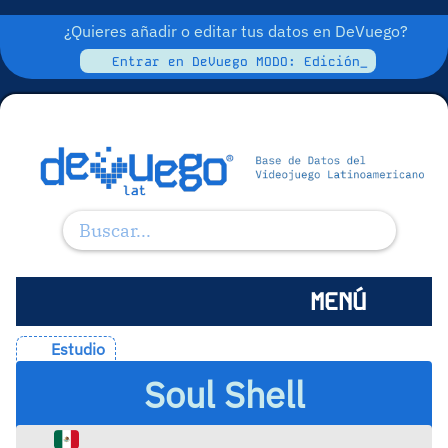
¿Quieres añadir o editar tus datos en DeVuego?
Entrar en DeVuego MODO: Edición_
MENÚ
Estudio
Soul Shell