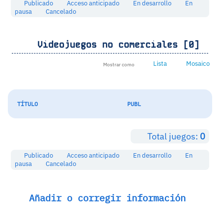
Publicado
Acceso anticipado
En desarrollo
En
pausa
Cancelado
Videojuegos no comerciales [0]
Lista
Mosaico
Mostrar como
TÍTULO
PUBL
Total juegos:
0
Publicado
Acceso anticipado
En desarrollo
En
pausa
Cancelado
Añadir o corregir información