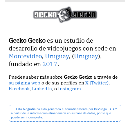
Gecko Gecko
es un estudio de
desarrollo de videojuegos con sede en
Montevideo
,
Uruguay
, (
Uruguay
),
fundado en
2017
.
Puedes saber más sobre
Gecko Gecko
a través de
su página web
o de sus perfiles en
X (Twitter)
,
Facebook
,
LinkedIn
, o
Instagram
.
Esta biografía ha sido generada automáticamente por DeVuego LATAM
a partir de la información almacenada en su base de datos, por lo que
puede ser incompleta.