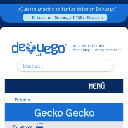
¿Quieres añadir o editar tus datos en DeVuego?
Entrar en DeVuego MODO: Edición_
MENÚ
Estudio
Gecko Gecko
Montevideo