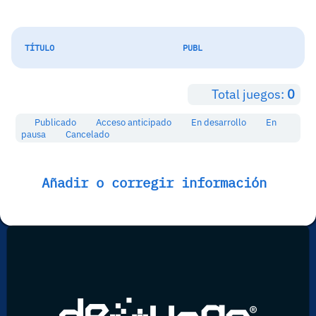
TÍTULO
PUBL
Total juegos:
0
Publicado
Acceso anticipado
En desarrollo
En
pausa
Cancelado
Añadir o corregir información