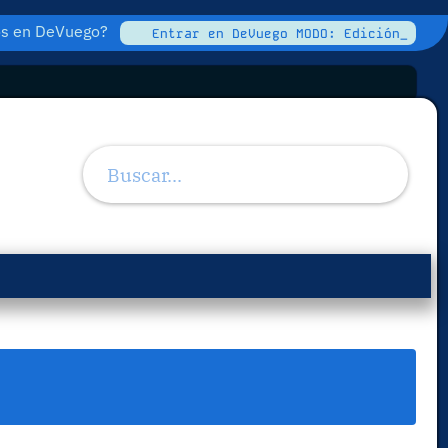
tos en DeVuego?
Entrar en DeVuego MODO: Edición_