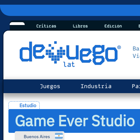
Críticas
Libros
Edición
B
Juegos
Industria
Pa
Estudio
Game Ever Studio
Buenos Aires