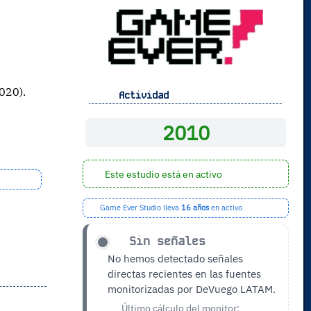
,
2020).
Actividad
2010
Este estudio está en activo
Game Ever Studio lleva
16 años
en activo
Sin señales
No hemos detectado señales
directas recientes en las fuentes
monitorizadas por DeVuego LATAM.
Último cálculo del monitor: