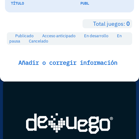
TÍTULO
PUBL
Total juegos:
0
Publicado
Acceso anticipado
En desarrollo
En
pausa
Cancelado
Añadir o corregir información