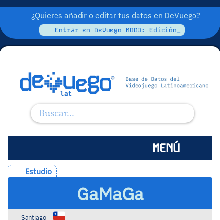
¿Quieres añadir o editar tus datos en DeVuego?
Entrar en DeVuego MODO: Edición_
MENÚ
Estudio
GaMaGa
Santiago