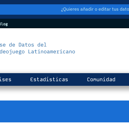
¿Quieres añadir o editar tus da
log
ises
Estadísticas
Comunidad