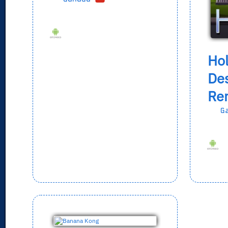
Ho
Des
Re
G