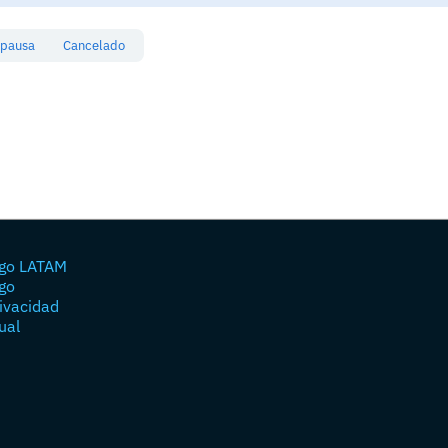
 pausa
Cancelado
go LATAM
go
rivacidad
ual