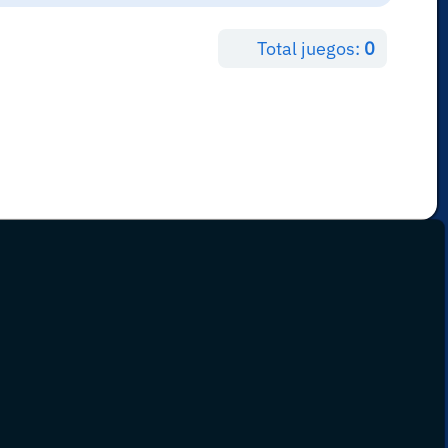
Total juegos:
0