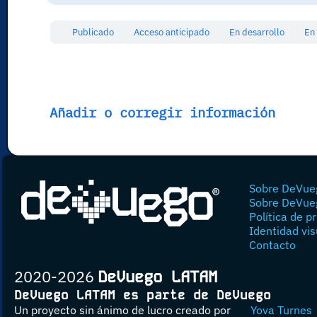
Publicado
Acceso anticipado
En desarrollo
En
Añadir o corregir información
Sobre DeVue
Sobre DeVue
Política de p
Identidad vis
Contacto
2020-2026
DeVuego LATAM
DeVuego LATAM es parte de DeVuego
Un proyecto sin ánimo de lucro creado por
Yova Turnes