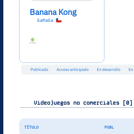
Banana Kong
GaMaGa
Publicado
Acceso anticipado
En desarrollo
En
Videojuegos no comerciales [0]
TÍTULO
PUBL