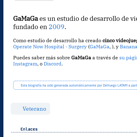
GaMaGa
es un estudio de desarrollo de v
fundado en
2009
.
Como estudio de desarrollo ha creado
cinco videojue
Operate Now Hospital - Surgery
(
GaMaGa
, ), y
Banana
Puedes saber más sobre
GaMaGa
a través de
su pág
Instagram
, o
Discord
.
Esta biografía ha sido generada automáticamente por DeVuego LATAM a partir
Veterano
Enlaces