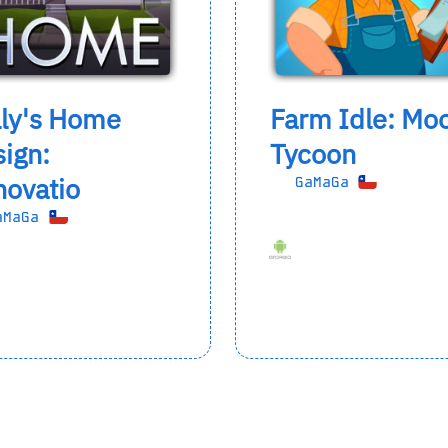
lly's Home
Farm Idle: Mo
ign:
Tycoon
novatio
GaMaGa
aMaGa