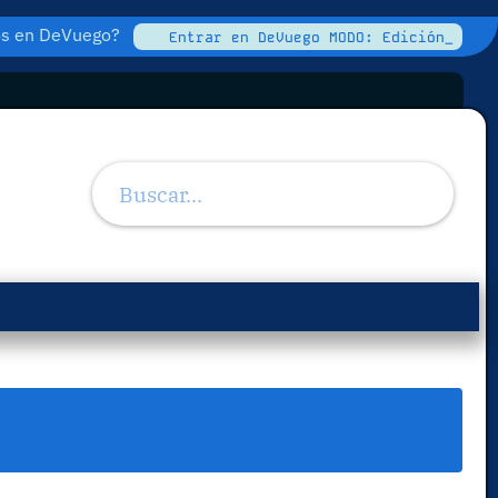
tos en DeVuego?
Entrar en DeVuego MODO: Edición_