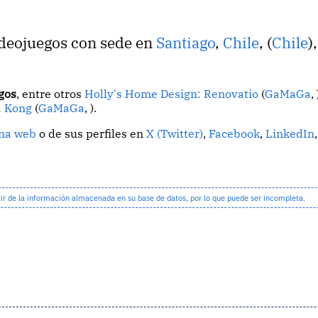
ideojuegos con sede en
Santiago
,
Chile
, (
Chile
),
gos
, entre otros
Holly's Home Design: Renovatio
(
GaMaGa
, 
 Kong
(
GaMaGa
, ).
ina web
o de sus perfiles en
X (Twitter)
,
Facebook
,
LinkedIn
,
 de la información almacenada en su base de datos, por lo que puede ser incompleta.