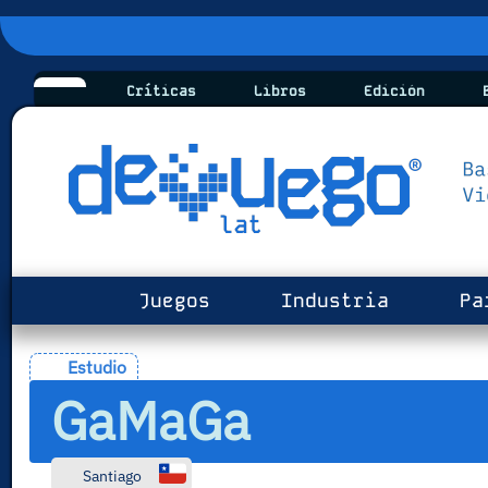
Críticas
Libros
Edición
B
Juegos
Industria
Pa
Estudio
GaMaGa
Santiago