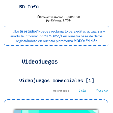
BD Info
Última actualización
00/00/0000
Por
DeVuego LATAM
¿Es tu estudio?
Puedes reclamarlo para editar, actualizar y
añadir la información
tú mismo/a
en nuestra base de datos
registrándote en nuestra plataforma
MODO: Edición
Videojuegos
Videojuegos comerciales [1]
Lista
Mosaico
Mostrar como