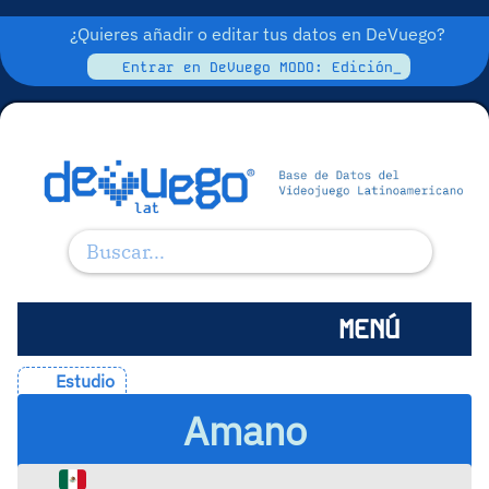
¿Quieres añadir o editar tus datos en DeVuego?
Entrar en DeVuego MODO: Edición_
MENÚ
Estudio
Amano