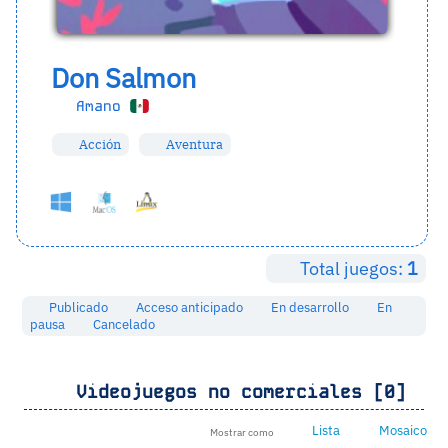
Don Salmon
Amano
Acción
Aventura
Total juegos:
1
Publicado
Acceso anticipado
En desarrollo
En
pausa
Cancelado
Videojuegos no comerciales [0]
Lista
Mosaico
Mostrar como