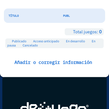
TÍTULO
PUBL
Total juegos:
0
Publicado
Acceso anticipado
En desarrollo
En
pausa
Cancelado
Añadir o corregir información