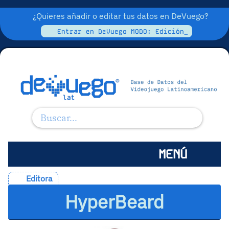
¿Quieres añadir o editar tus datos en DeVuego?
Entrar en DeVuego MODO: Edición_
MENÚ
Editora
HyperBeard