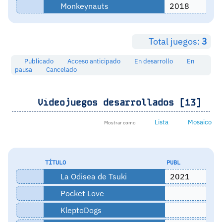
Monkeynauts
2018
Total juegos:
3
Publicado
Acceso anticipado
En desarrollo
En
pausa
Cancelado
Videojuegos desarrollados [13]
Lista
Mosaico
Mostrar como
TÍTULO
PUBL
La Odisea de Tsuki
2021
Pocket Love
KleptoDogs