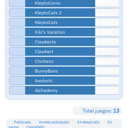
KleptoCorns
KleptoCats 2
KleptoCats
Kiki's Vacation
Clawberta
Clawbert
Chichens
BunnyBuns
Axolochi
Alchademy
Total juegos:
13
Publicado
Acceso anticipado
En desarrollo
En
pausa
Cancelado