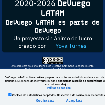
2020-2026
DeVuego
LATAM
DeVuego LATAM es parte de
DeVuego
Un proyecto sin ánimo de lucro
creado por
Yova Turnes
Esta obra está bajo una licencia de Creative Commons Reconocimiento-
NoComercial-CompartirIgual 4.0 Internacional
DeVuego LATAM utiliza
cookies propias
para obtener estadísticas de acceso de 
usuarios. Si deseas desactivarlas puedes
desmarcar la casilla de seguimiento
q
encontrarás abajo.
DeVuego España
DeVuego LATAM
Política de cookies
DeVuego Portugal
Cookies de estadísticas aceptadas. Desactiva esta casilla para rechazarlas
Rechazar
Aceptar