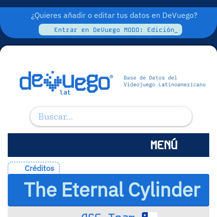
¿Quieres añadir o editar tus datos en DeVuego?
Entrar en DeVuego MODO: Edición_
MENÚ
Créditos
The Eternal Cylinder