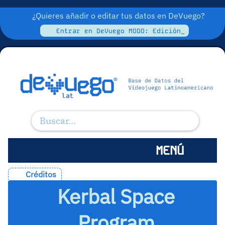
¿Quieres añadir o editar tus datos en DeVuego?
Entrar en DeVuego MODO: Edición_
MENÚ
Créditos
Kerbal Space
Program