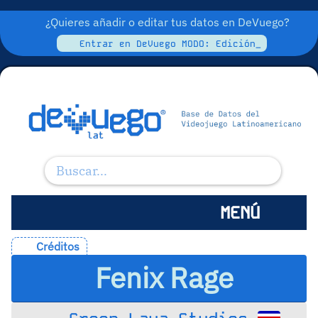
¿Quieres añadir o editar tus datos en DeVuego?
Entrar en DeVuego MODO: Edición_
MENÚ
Créditos
Fenix Rage