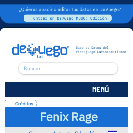
¿Quieres añadir o editar tus datos en DeVuego?
Entrar en DeVuego MODO: Edición_
MENÚ
Créditos
Fenix Rage