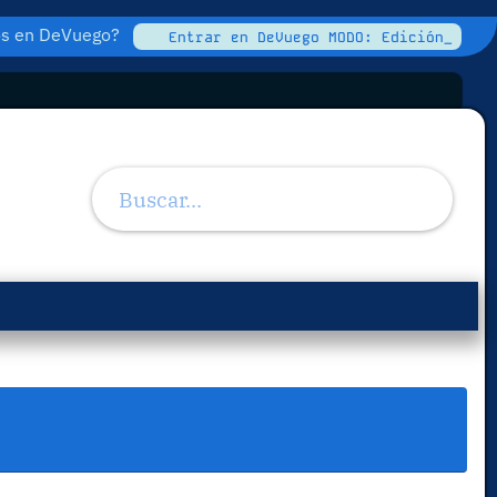
tos en DeVuego?
Entrar en DeVuego MODO: Edición_