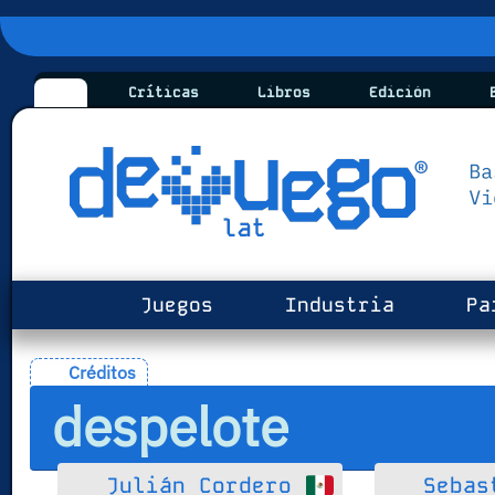
Críticas
Libros
Edición
B
Juegos
Industria
Pa
Créditos
despelote
Julián Cordero
Sebas