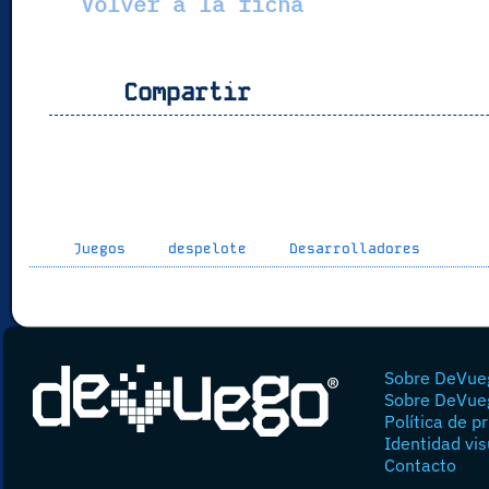
Volver a la ficha
Compartir
Juegos
despelote
Desarrolladores
Sobre DeVue
Sobre DeVue
Política de p
Identidad vis
Contacto