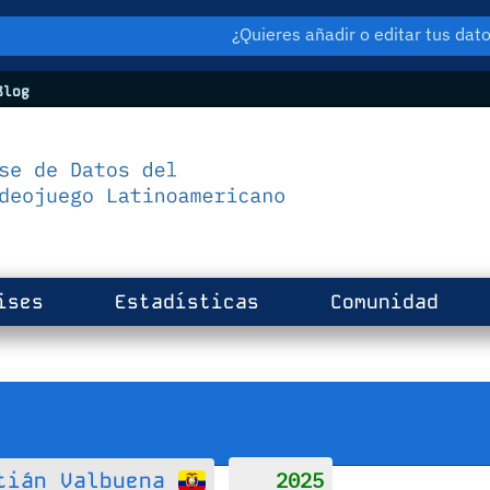
¿Quieres añadir o editar tus da
log
ises
Estadísticas
Comunidad
2025
tián Valbuena