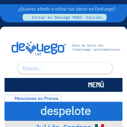
¿Quieres añadir o editar tus datos en DeVuego?
Entrar en DeVuego MODO: Edición_
MENÚ
Menciones en Prensa
despelote