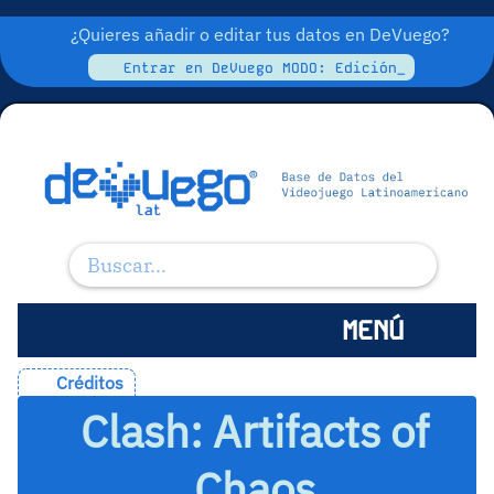
¿Quieres añadir o editar tus datos en DeVuego?
Entrar en DeVuego MODO: Edición_
MENÚ
Créditos
Clash: Artifacts of
Chaos