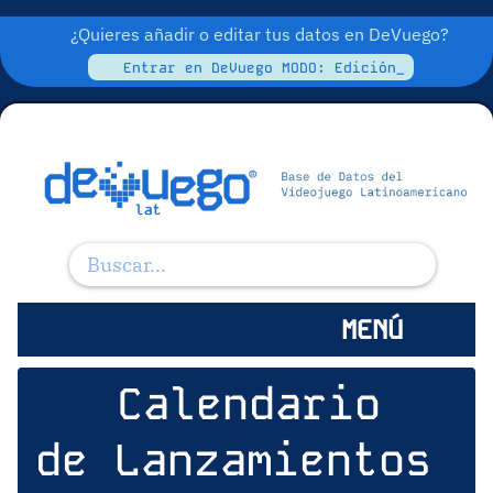
¿Quieres añadir o editar tus datos en DeVuego?
Entrar en DeVuego MODO: Edición_
MENÚ
Calendario
de Lanzamientos