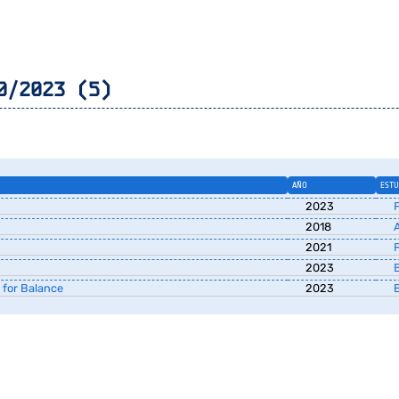
0/2023 (5)
AÑO
ESTU
2023
F
2018
A
2021
F
2023
B
 for Balance
2023
B