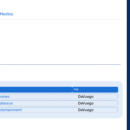
Medios
POR
 Gomes
DeVuego
olossus
DeVuego
ntertainment
DeVuego