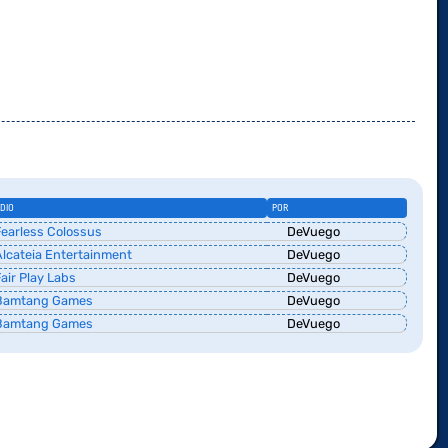
DIO
POR
earless Colossus
DeVuego
lcateia Entertainment
DeVuego
air Play Labs
DeVuego
amtang Games
DeVuego
amtang Games
DeVuego