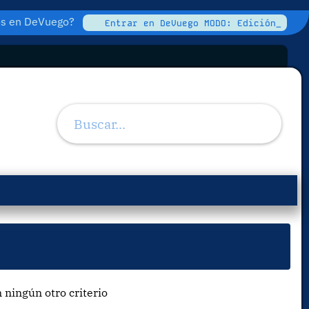
tos en DeVuego?
Entrar en DeVuego MODO: Edición_
 ningún otro criterio