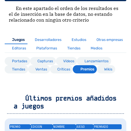
En este apartado el orden de los resultados es
el de inserción en la base de datos, no estando
relacionado con ningún otro criterio
Juegos
Desarrolladores
Estudios
Otras empresas
Editoras
Plataformas
Tiendas
Medios
Portadas
Capturas
Vídeos
Lanzamientos
Tiendas
Ventas
Críticas
Premios
Wikis
Últimos premios añadidos
a juegos
PREMIO
EDICION
NOMBRE
JUEGO
PREMIADO