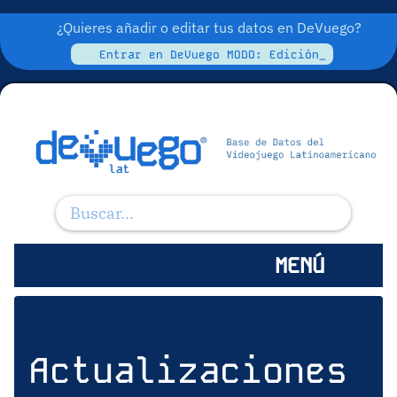
¿Quieres añadir o editar tus datos en DeVuego?
Entrar en DeVuego MODO: Edición_
MENÚ
Actualizaciones