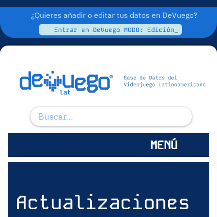
¿Quieres añadir o editar tus datos en DeVuego?
Entrar en DeVuego MODO: Edición_
MENÚ
Actualizaciones