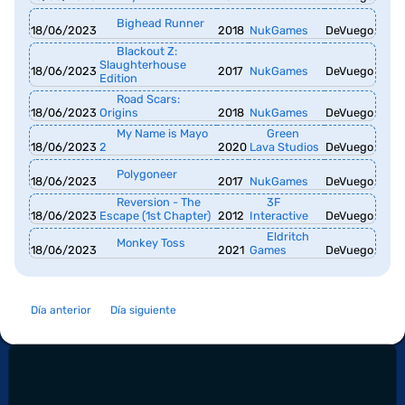
Bighead Runner
18/06/2023
2018
NukGames
DeVuego
Blackout Z:
Slaughterhouse
18/06/2023
2017
NukGames
DeVuego
Edition
Road Scars:
18/06/2023
Origins
2018
NukGames
DeVuego
My Name is Mayo
Green
18/06/2023
2
2020
Lava Studios
DeVuego
Polygoneer
18/06/2023
2017
NukGames
DeVuego
Reversion - The
3F
18/06/2023
Escape (1st Chapter)
2012
Interactive
DeVuego
Eldritch
Monkey Toss
18/06/2023
2021
Games
DeVuego
Día anterior
Día siguiente