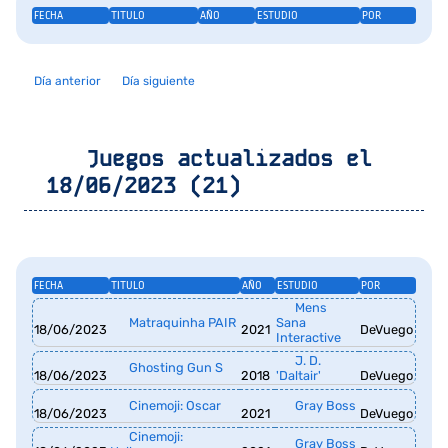
FECHA
TITULO
AÑO
ESTUDIO
POR
Día anterior
Día siguiente
Juegos actualizados el
18/06/2023 (21)
FECHA
TITULO
AÑO
ESTUDIO
POR
Mens
Matraquinha PAIR
Sana
18/06/2023
2021
DeVuego
Interactive
J. D.
Ghosting Gun S
18/06/2023
2018
'Daltair'
DeVuego
Cinemoji: Oscar
Gray Boss
18/06/2023
2021
DeVuego
Cinemoji:
Gray Boss