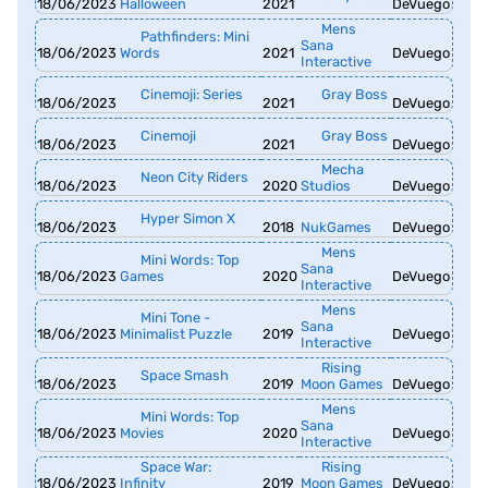
18/06/2023
Halloween
2021
DeVuego
Mens
Pathfinders: Mini
Sana
18/06/2023
Words
2021
DeVuego
Interactive
Cinemoji: Series
Gray Boss
18/06/2023
2021
DeVuego
Cinemoji
Gray Boss
18/06/2023
2021
DeVuego
Mecha
Neon City Riders
18/06/2023
2020
Studios
DeVuego
Hyper Simon X
18/06/2023
2018
NukGames
DeVuego
Mens
Mini Words: Top
Sana
18/06/2023
Games
2020
DeVuego
Interactive
Mens
Mini Tone -
Sana
18/06/2023
Minimalist Puzzle
2019
DeVuego
Interactive
Rising
Space Smash
18/06/2023
2019
Moon Games
DeVuego
Mens
Mini Words: Top
Sana
18/06/2023
Movies
2020
DeVuego
Interactive
Space War:
Rising
18/06/2023
Infinity
2019
Moon Games
DeVuego