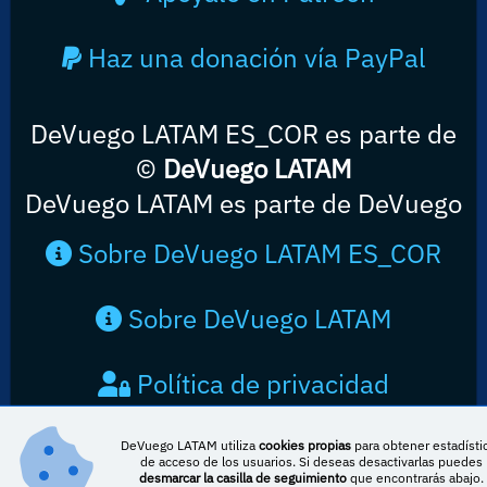
Haz una donación vía PayPal
DeVuego LATAM ES_COR es parte de
©
DeVuego LATAM
DeVuego LATAM es parte de DeVuego
Sobre DeVuego LATAM ES_COR
Sobre DeVuego LATAM
Política de privacidad
Contacto
DeVuego LATAM utiliza
cookies propias
para obtener estadísti
de acceso de los usuarios. Si deseas desactivarlas puedes
desmarcar la casilla de seguimiento
que encontrarás abajo.