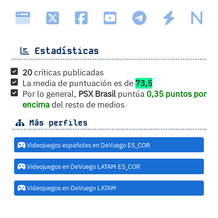
Estadísticas
20
críticas publicadas
La media de puntuación es de
73,5
Por lo general,
PSX Brasil
puntúa
0,35 puntos por
encima
del resto de medios
Más perfiles
Videojuegos españoles en DeVuego ES_COR
Videojuegos en DeVuego LATAM ES_COR
Videojuegos en DeVuego LATAM