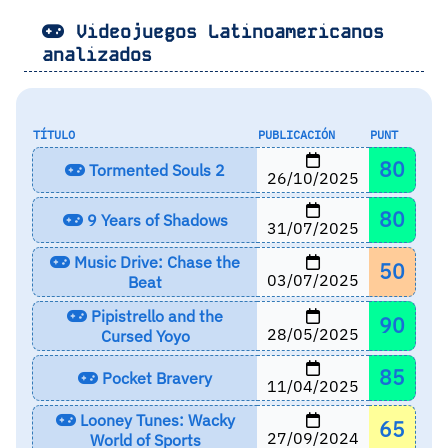
Videojuegos Latinoamericanos
analizados
TÍTULO
PUBLICACIÓN
PUNT
80
Tormented Souls 2
26/10/2025
80
9 Years of Shadows
31/07/2025
Music Drive: Chase the
50
03/07/2025
Beat
Pipistrello and the
90
28/05/2025
Cursed Yoyo
85
Pocket Bravery
11/04/2025
Looney Tunes: Wacky
65
27/09/2024
World of Sports