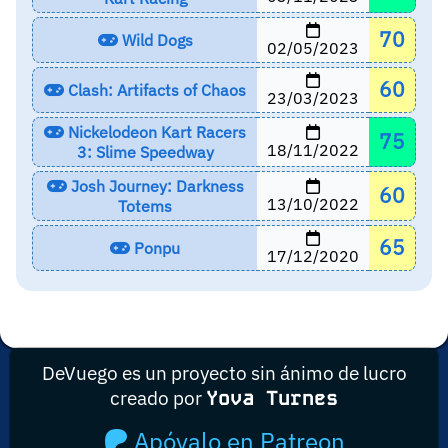
70
Wild Dogs
02/05/2023
60
Clash: Artifacts of Chaos
23/03/2023
Nickelodeon Kart Racers
75
18/11/2022
3: Slime Speedway
Josh Journey: Darkness
60
13/10/2022
Totems
65
Ponpu
17/12/2020
DeVuego es un proyecto sin ánimo de lucro
creado por
Yova Turnes
Apóyalo en Patreon