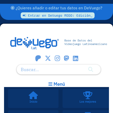
¿Quieres añadir o editar tus datos en DeVuego?
Entrar en DeVuego MODO: Edición_
Menú
Inicio
Los mejores