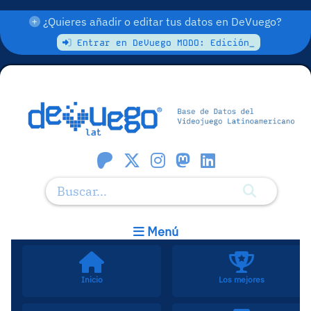
¿Quieres añadir o editar tus datos en DeVuego?
Entrar en DeVuego MODO: Edición_
Menú
Inicio
Los mejores