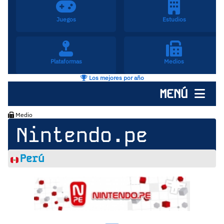
Juegos
Estudios
Plataformas
Medios
Los mejores por año
MENÚ
Medio
Nintendo.pe
Perú