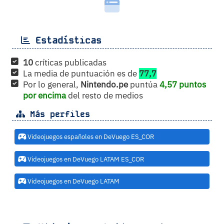
Estadísticas
10
críticas publicadas
La media de puntuación es de
77,7
Por lo general,
Nintendo.pe
puntúa
4,57 puntos
por encima
del resto de medios
Más perfiles
Videojuegos españoles en DeVuego ES_COR
Videojuegos en DeVuego LATAM ES_COR
Videojuegos en DeVuego LATAM