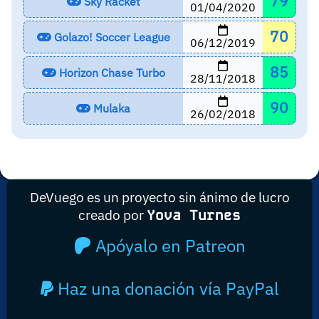
79
Sky Racket
01/04/2020
70
Golazo! Soccer League
06/12/2019
85
Horizon Chase Turbo
28/11/2018
90
Mulaka
26/02/2018
DeVuego es un proyecto sin ánimo de lucro
creado por
Yova Turnes
Apóyalo en Patreon
Haz una donación vía PayPal