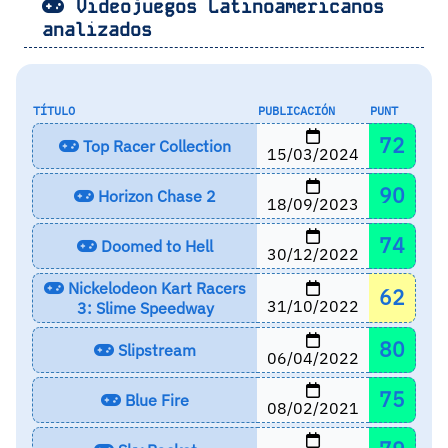
Videojuegos Latinoamericanos
analizados
TÍTULO
PUBLICACIÓN
PUNT
72
Top Racer Collection
15/03/2024
90
Horizon Chase 2
18/09/2023
74
Doomed to Hell
30/12/2022
Nickelodeon Kart Racers
62
31/10/2022
3: Slime Speedway
80
Slipstream
06/04/2022
75
Blue Fire
08/02/2021