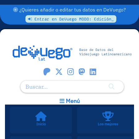
¿Quieres añadir o editar tus datos en DeVuego?
Entrar en DeVuego MODO: Edición_
Menú
Inicio
Los mejores