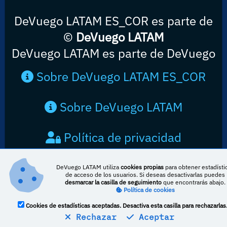
DeVuego LATAM ES_COR es parte de
©
DeVuego LATAM
DeVuego LATAM es parte de DeVuego
Sobre DeVuego LATAM ES_COR
Sobre DeVuego LATAM
Política de privacidad
Contacto
DeVuego LATAM utiliza
cookies propias
para obtener estadísti
de acceso de los usuarios. Si deseas desactivarlas puedes
desmarcar la casilla de seguimiento
que encontrarás abajo.
Política de cookies
Cookies de estadísticas aceptadas. Desactiva esta casilla para rechazarlas
Rechazar
Aceptar
Esta obra está bajo una licencia de Creative Commons Reconocimiento-
NoComercial-CompartirIgual 4.0 Internacional