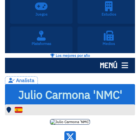
Juegos
Estudios
Plataformas
Medios
Los mejores por año
MENÚ
Analista
Julio Carmona 'NMC'