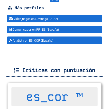
Más perfiles
Videojuegos en DeVuego LATAM
Comunicador en PR_ES (España)
Análista en ES_COR (España)
Críticas con puntuación
es_cor ™