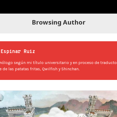
Browsing Author
 Espinar Ruiz
nólogo según mi título universitario y en proceso de traductor
de las patatas fritas, Qwilfish y Shinchan.