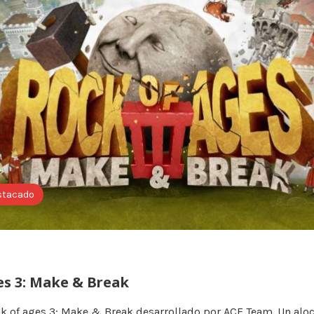
stacado
es 3: Make & Break
k of ages 3: Make & Break desarrollado por ACE Team. Un alo