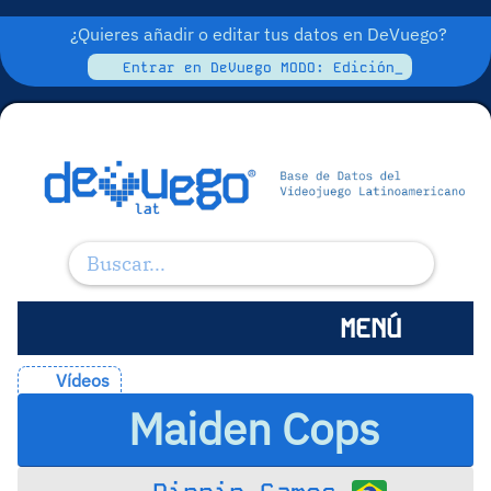
¿Quieres añadir o editar tus datos en DeVuego?
Entrar en DeVuego MODO: Edición_
MENÚ
Vídeos
Maiden Cops