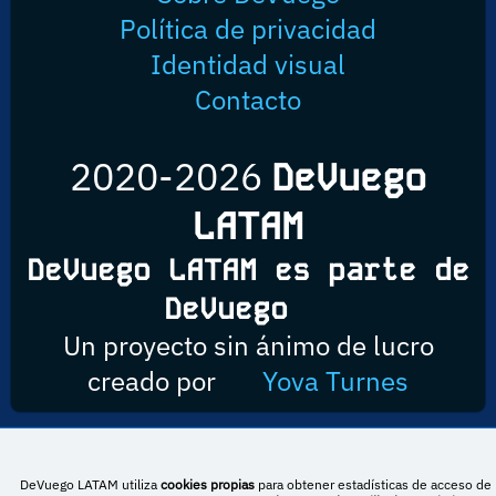
Política de privacidad
Identidad visual
Contacto
2020-2026
DeVuego
LATAM
DeVuego LATAM es parte de
DeVuego
Un proyecto sin ánimo de lucro
creado por
Yova Turnes
Esta obra está bajo una licencia de Creative Commons Reconocimiento-
DeVuego LATAM utiliza
cookies propias
para obtener estadísticas de acceso de 
NoComercial-CompartirIgual 4.0 Internacional