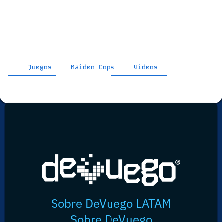
Juegos
Maiden Cops
Vídeos
Sobre DeVuego LATAM
Sobre DeVuego