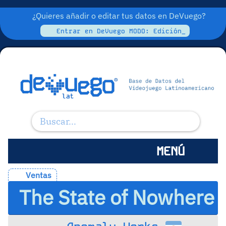
¿Quieres añadir o editar tus datos en DeVuego?
Entrar en DeVuego MODO: Edición_
MENÚ
Ventas
The State of Nowhere