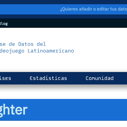
¿Quieres añadir o editar tus da
log
ises
Estadísticas
Comunidad
ghter