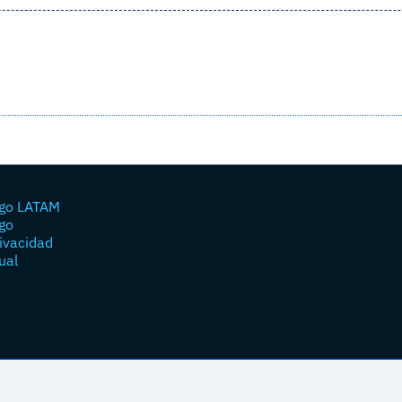
go LATAM
go
rivacidad
ual