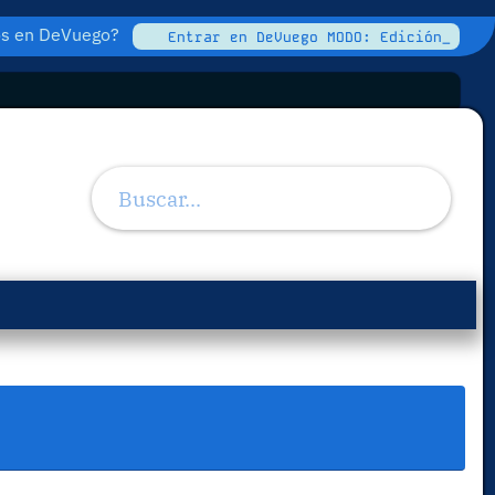
tos en DeVuego?
Entrar en DeVuego MODO: Edición_