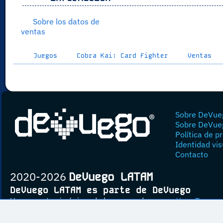
Sobre los datos de
ventas
Juegos
Cobra Kai: Card Fighter
Ventas
Sobre DeVue
Sobre DeVue
Política de p
Identidad vis
Contacto
2020-2026
DeVuego LATAM
DeVuego LATAM es parte de DeVuego
Un proyecto sin ánimo de lucro creado por
Yova Turnes