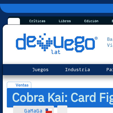
Críticas
Libros
Edición
B
Juegos
Industria
Pa
Ventas
Cobra Kai: Card Fi
GaMaGa