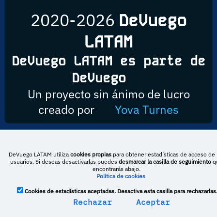
2020-2026
DeVuego
LATAM
DeVuego LATAM es parte de
DeVuego
Un proyecto sin ánimo de lucro
creado por
Yova Turnes
Esta obra está bajo una licencia de Creative Commons Reconocimiento-
DeVuego LATAM utiliza
cookies propias
para obtener estadísticas de acceso de 
NoComercial-CompartirIgual 4.0 Internacional
usuarios. Si deseas desactivarlas puedes
desmarcar la casilla de seguimiento
q
encontrarás abajo.
Política de cookies
DeVuego España
DeVuego LATAM
Cookies de estadísticas aceptadas. Desactiva esta casilla para rechazarlas
Rechazar
Aceptar
DeVuego Portugal