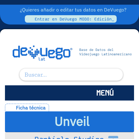
¿Quieres añadir o editar tus datos en DeVuego?
Entrar en DeVuego MODO: Edición_
MENÚ
Ficha técnica
Unveil