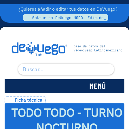
¿Quieres añadir o editar tus datos en DeVuego?
Entrar en DeVuego MODO: Edición_
MENÚ
Ficha técnica
TODO TODO - TURNO
NOCTURNO