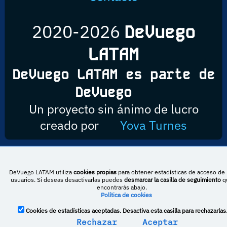
2020-2026
DeVuego
LATAM
DeVuego LATAM es parte de
DeVuego
Un proyecto sin ánimo de lucro
creado por
Yova Turnes
Esta obra está bajo una licencia de Creative Commons Reconocimiento-
DeVuego LATAM utiliza
cookies propias
para obtener estadísticas de acceso de 
NoComercial-CompartirIgual 4.0 Internacional
usuarios. Si deseas desactivarlas puedes
desmarcar la casilla de seguimiento
q
encontrarás abajo.
Política de cookies
DeVuego España
DeVuego LATAM
Cookies de estadísticas aceptadas. Desactiva esta casilla para rechazarlas
Rechazar
Aceptar