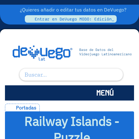
¿Quieres añadir o editar tus datos en DeVuego?
Entrar en DeVuego MODO: Edición_
MENÚ
Portadas
Railway Islands -
Puzzle