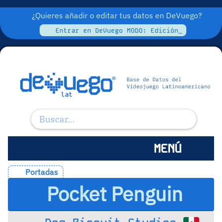
¿Quieres añadir o editar tus datos en DeVuego?
Entrar en DeVuego MODO: Edición_
MENÚ
Portadas
Pocket Penguin