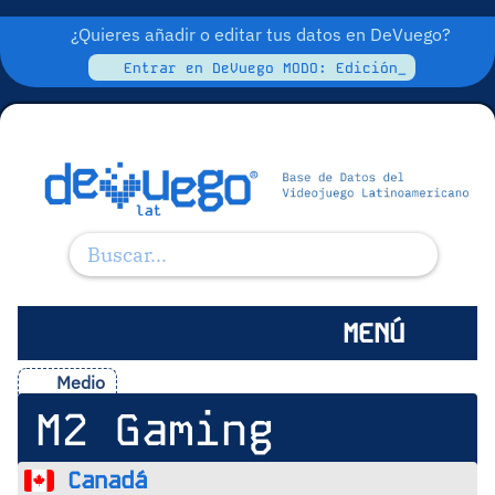
¿Quieres añadir o editar tus datos en DeVuego?
Entrar en DeVuego MODO: Edición_
MENÚ
Medio
M2 Gaming
Canadá