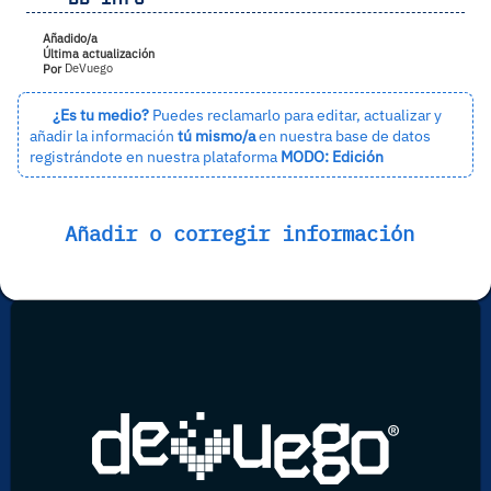
Añadido/a
Última actualización
Por
DeVuego
¿Es tu medio?
Puedes reclamarlo para editar, actualizar y
añadir la información
tú mismo/a
en nuestra base de datos
registrándote en nuestra plataforma
MODO: Edición
Añadir o corregir información