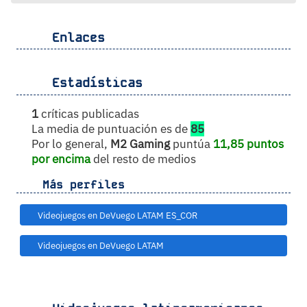
Enlaces
Estadísticas
1
críticas publicadas
La media de puntuación es de
85
Por lo general,
M2 Gaming
puntúa
11,85 puntos
por encima
del resto de medios
Más perfiles
Videojuegos en DeVuego LATAM ES_COR
Videojuegos en DeVuego LATAM