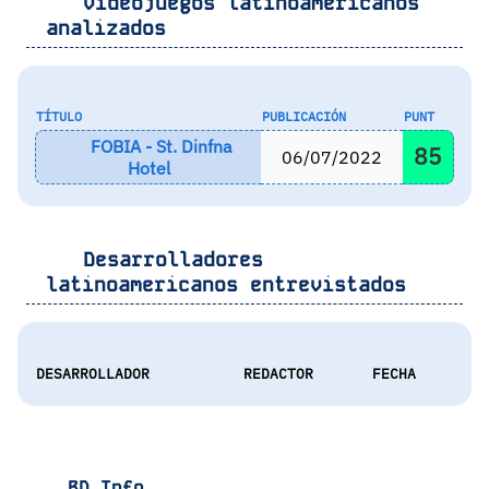
Videojuegos latinoamericanos
analizados
TÍTULO
PUBLICACIÓN
PUNT
FOBIA - St. Dinfna
85
06/07/2022
Hotel
Desarrolladores
latinoamericanos entrevistados
DESARROLLADOR
REDACTOR
FECHA
BD Info