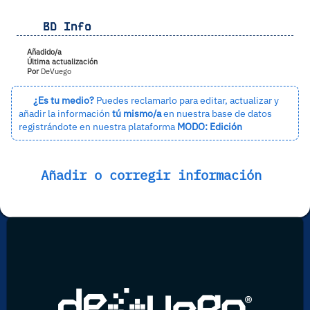
BD Info
Añadido/a
Última actualización
Por
DeVuego
¿Es tu medio?
Puedes reclamarlo para editar, actualizar y
añadir la información
tú mismo/a
en nuestra base de datos
registrándote en nuestra plataforma
MODO: Edición
Añadir o corregir información