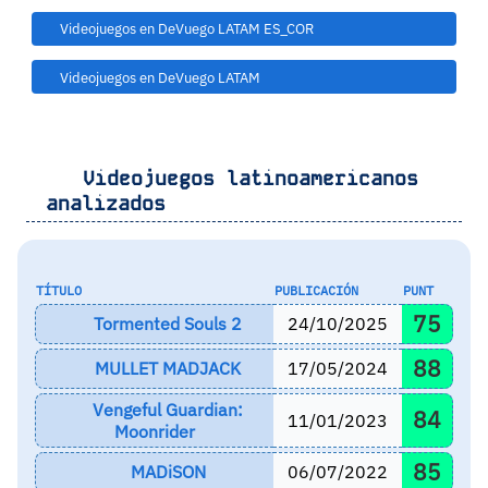
Videojuegos en DeVuego LATAM ES_COR
Videojuegos en DeVuego LATAM
Videojuegos latinoamericanos
analizados
TÍTULO
PUBLICACIÓN
PUNT
75
Tormented Souls 2
24/10/2025
88
MULLET MADJACK
17/05/2024
Vengeful Guardian:
84
11/01/2023
Moonrider
85
MADiSON
06/07/2022