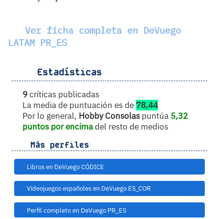
Ver ficha completa en DeVuego
LATAM PR_ES
Estadísticas
9
críticas publicadas
La media de puntuación es de
78,44
Por lo general,
Hobby Consolas
puntúa
5,32
puntos por encima
del resto de medios
Más perfiles
Libros en DeVuego CÓDICE
Videojuegos españoles en DeVuego ES_COR
Perfil completo en DeVuego PR_ES