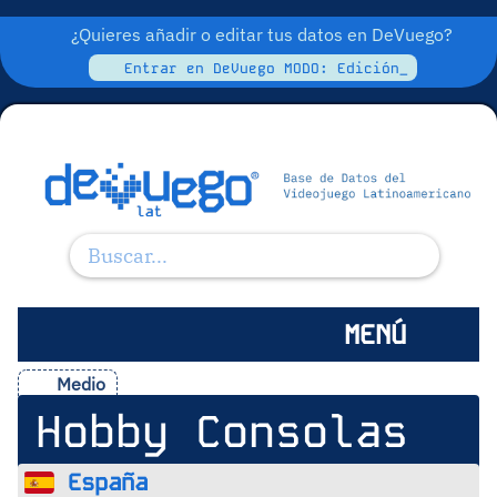
¿Quieres añadir o editar tus datos en DeVuego?
Entrar en DeVuego MODO: Edición_
MENÚ
Medio
Hobby Consolas
España