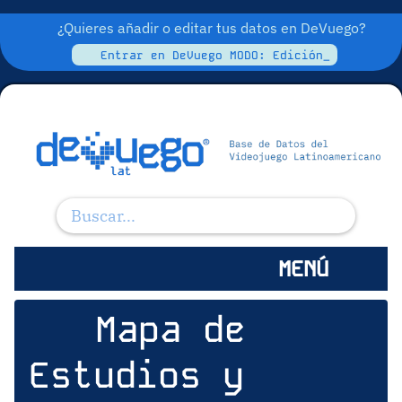
¿Quieres añadir o editar tus datos en DeVuego?
Entrar en DeVuego MODO: Edición_
MENÚ
Mapa de
Estudios y