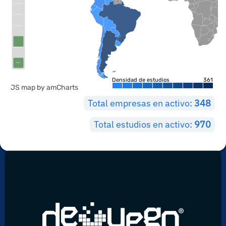
Densidad de estudios
361
JS map by amCharts
Total empresas en activo:
348
Total estudios en activo:
970