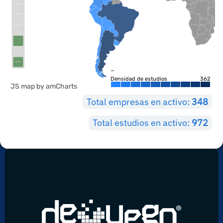
Densidad de estudios
362
JS map by amCharts
Total empresas en activo:
348
Total estudios en activo:
972