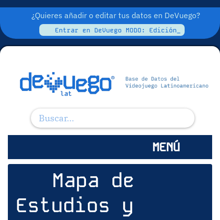
¿Quieres añadir o editar tus datos en DeVuego?
Entrar en DeVuego MODO: Edición_
MENÚ
Mapa de
Estudios y