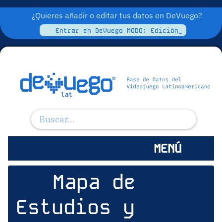
¿Quieres añadir o editar tus datos en DeVuego?
Entrar en DeVuego MODO: Edición_
MENÚ
Mapa de
Estudios y