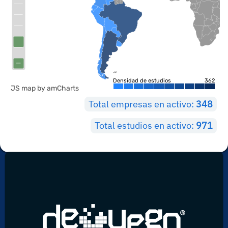
Densidad de estudios
362
JS map by amCharts
Total empresas en activo:
348
Total estudios en activo:
971