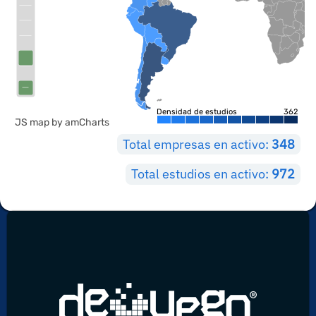
Densidad de estudios
362
JS map by amCharts
Total empresas en activo:
348
Total estudios en activo:
972