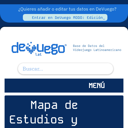
¿Quieres añadir o editar tus datos en DeVuego?
Entrar en DeVuego MODO: Edición_
MENÚ
Mapa de
Estudios y