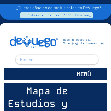
¿Quieres añadir o editar tus datos en DeVuego?
Entrar en DeVuego MODO: Edición_
MENÚ
Mapa de
Estudios y