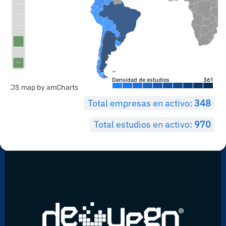
Densidad de estudios
361
JS map by amCharts
Total empresas en activo:
348
Total estudios en activo:
970