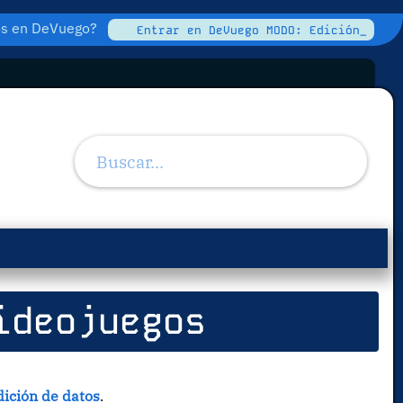
tos en DeVuego?
Entrar en DeVuego MODO: Edición_
ideojuegos
ición de datos
.