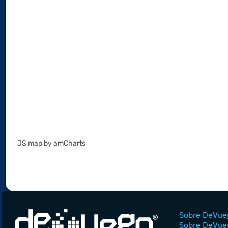
JS map by amCharts
Sobre DeVue
Sobre DeVue