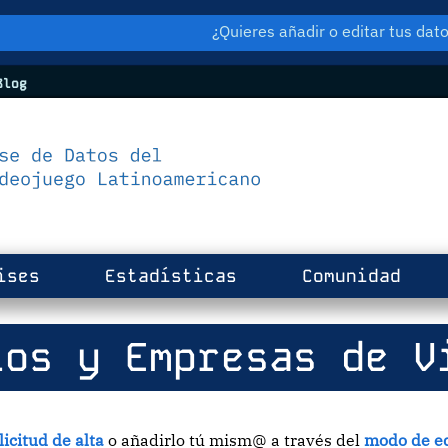
¿Quieres añadir o editar tus da
log
ises
Estadísticas
Comunidad
os y Empresas de V
licitud de alta
o añadirlo tú mism@ a través del
modo de ed