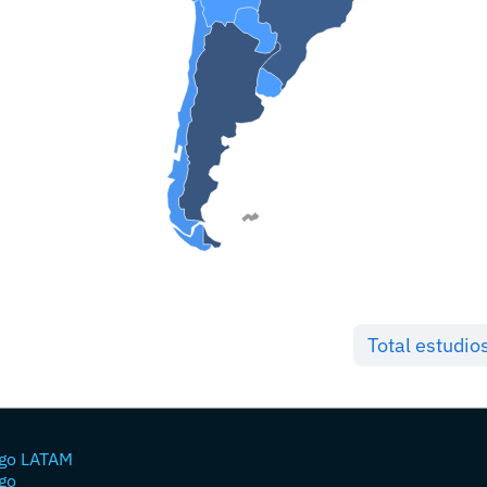
Total estudio
go LATAM
go