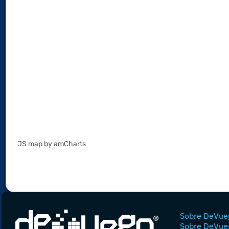
JS map by amCharts
Sobre DeVue
Sobre DeVue