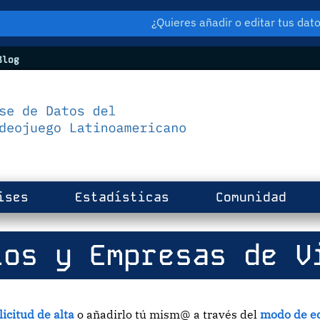
¿Quieres añadir o editar tus da
log
ises
Estadísticas
Comunidad
os y Empresas de V
licitud de alta
o añadirlo tú mism@ a través del
modo de ed