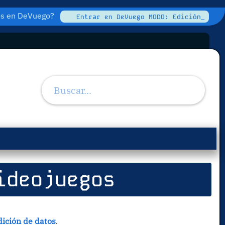
tos en DeVuego?
Entrar en DeVuego MODO: Edición_
ideojuegos
ición de datos
.