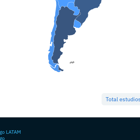
Total estudio
go LATAM
go