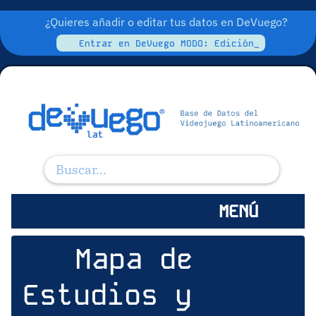
¿Quieres añadir o editar tus datos en DeVuego?
Entrar en DeVuego MODO: Edición_
MENÚ
Mapa de
Estudios y