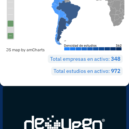
Densidad de estudios
362
JS map by amCharts
Total empresas en activo:
348
Total estudios en activo:
972