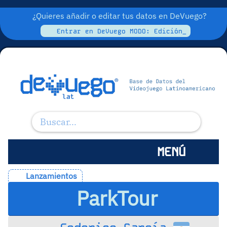
¿Quieres añadir o editar tus datos en DeVuego?
Entrar en DeVuego MODO: Edición_
MENÚ
Lanzamientos
ParkTour