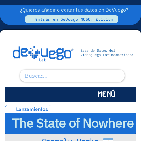
¿Quieres añadir o editar tus datos en DeVuego?
Entrar en DeVuego MODO: Edición_
MENÚ
Lanzamientos
The State of Nowhere