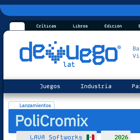
Críticas
Libros
Edición
B
Juegos
Industria
Pa
Lanzamientos
PoliCromix
2026
LAVA Softworks