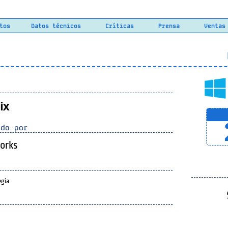
tos
Datos técnicos
Críticas
Prensa
Ventas
L
ix
do por
orks
egia