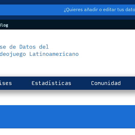
¿Quieres añadir o editar tus da
log
ises
Estadísticas
Comunidad