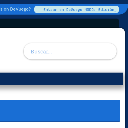
tos en DeVuego?
Entrar en DeVuego MODO: Edición_