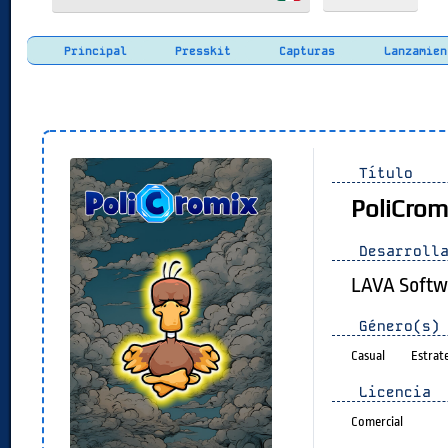
Principal
Presskit
Capturas
Lanzamien
Título
PoliCrom
Desarrolla
LAVA Softw
Género(s)
Casual
Estrat
Licencia
Comercial