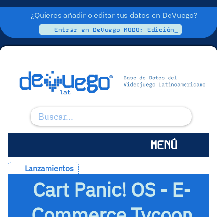
¿Quieres añadir o editar tus datos en DeVuego?
Entrar en DeVuego MODO: Edición_
MENÚ
Lanzamientos
Cart Panic! OS - E-
Commerce Tycoon