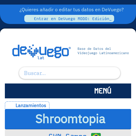
¿Quieres añadir o editar tus datos en DeVuego?
Entrar en DeVuego MODO: Edición_
MENÚ
Lanzamientos
Shroomtopia