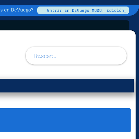
tos en DeVuego?
Entrar en DeVuego MODO: Edición_