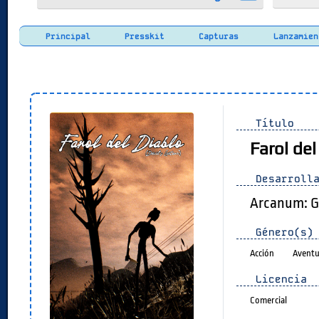
Principal
Presskit
Capturas
Lanzamien
Título
Farol del
Desarrolla
Arcanum: G
Género(s)
Acción
Aventu
Licencia
Comercial