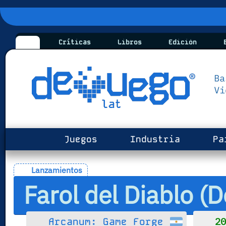
Críticas
Libros
Edición
B
Juegos
Industria
Pa
Lanzamientos
Farol del Diablo (D
20
Arcanum: Game Forge