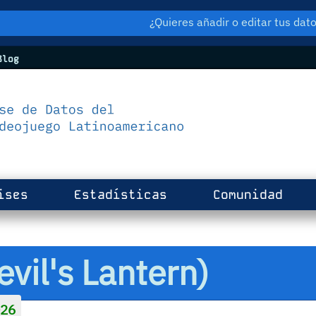
¿Quieres añadir o editar tus da
log
ises
Estadísticas
Comunidad
evil's Lantern)
26